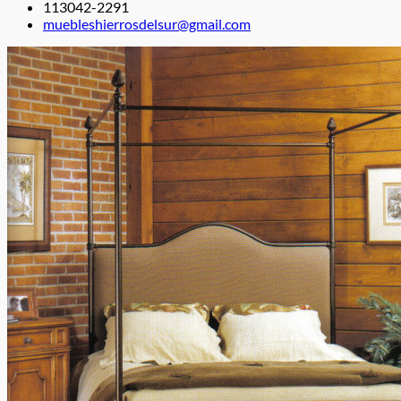
113042-2291
muebleshierrosdelsur@gmail.com