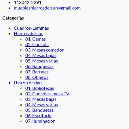
113042-2291
muebleshierrosdelsur@gmail.com
Categorías
Cuadros-Laminas
Hierros del sur
01. Camas
02. Consola
03. Mesas comedor
04. Mesas bajas
05. Mesas varias
06. Banquetas
07. Barrales
08. Objetos
Uva on design
01. Bibliotecas
02. Consolas, mesa TV
03. Mesas bajas
04. Mesas varias
05. Banquetas
06. Escritorio
07. Iluminación