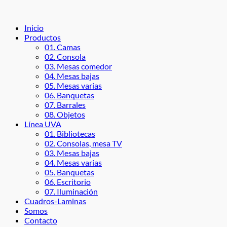
Inicio
Productos
01. Camas
02. Consola
03. Mesas comedor
04. Mesas bajas
05. Mesas varias
06. Banquetas
07. Barrales
08. Objetos
Línea UVA
01. Bibliotecas
02. Consolas, mesa TV
03. Mesas bajas
04. Mesas varias
05. Banquetas
06. Escritorio
07. Iluminación
Cuadros-Laminas
Somos
Contacto