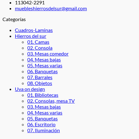
113042-2291
muebleshierrosdelsur@gmail.com
Categorías
Cuadros-Laminas
Hierros del sur
01. Camas
02. Consola
03. Mesas comedor
04. Mesas bajas
05. Mesas varias
06. Banquetas
07. Barrales
08. Objetos
Uva on design
01. Bibliotecas
02. Consolas, mesa TV
03. Mesas bajas
04. Mesas varias
05. Banquetas
06. Escritorio
07. Iluminación